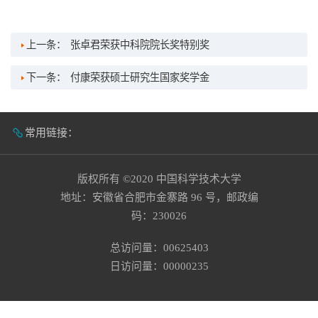
上一条：
张卓君荣获中科院院长奖特别奖
下一条：
付康荣获硕士研究生国家奖学金
常用链接：
版权所有 ©2020 中国科学技术大学
地址：安徽省合肥市金寨路 96 号，邮政编
码：230026
总访问量：
00625403
日访问量：
00000235