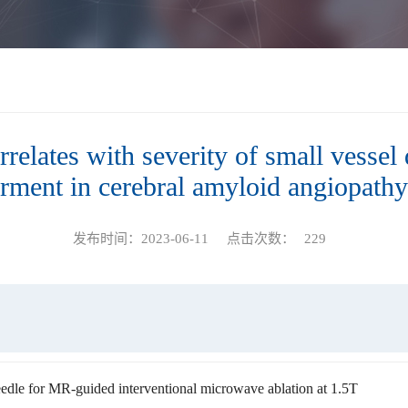
relates with severity of small vessel 
rment in cerebral amyloid angiopathy
发布时间：2023-06-11
点击次数：
229
dle for MR-guided interventional microwave ablation at 1.5T