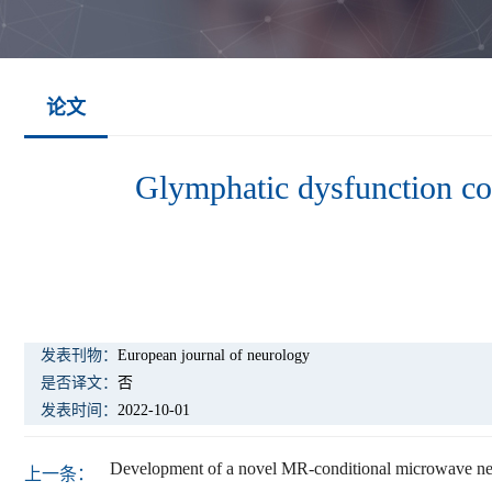
论文
Glymphatic dysfunction cor
发表刊物：
European journal of neurology
是否译文：
否
发表时间：
2022-10-01
Development of a novel MR-conditional microwave nee
上一条：