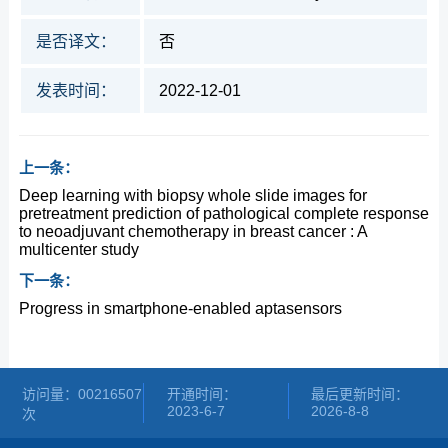
是否译文：
否
发表时间：
2022-12-01
上一条：
Deep learning with biopsy whole slide images for
pretreatment prediction of pathological complete response
to neoadjuvant chemotherapy in breast cancer : A
multicenter study
下一条：
Progress in smartphone-enabled aptasensors
访问量：
00216507
开通时间：
最后更新时间：
2023
-
6
-
7
2026
-
8
-
8
次