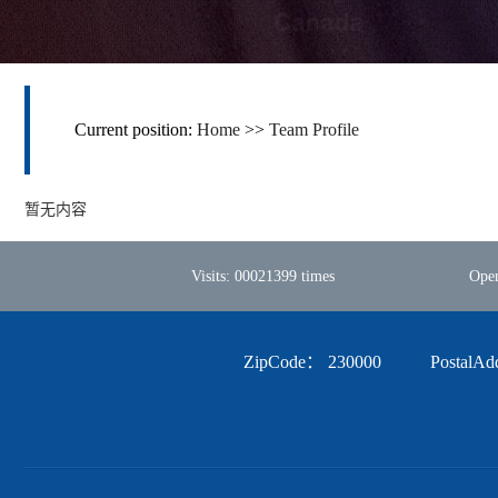
Current position:
Home
>>
Team Profile
暂无内容
Visits:
00021399
times
Ope
ZipCode：
230000
PostalAd